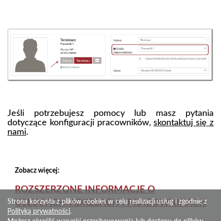
Jeśli potrzebujesz pomocy lub masz pytania
dotyczące konfiguracji pracowników,
skontaktuj się z
nami
.
Zobacz więcej:
ROZSZERZONE INFORMACJE O
USŁUGACH, ADRESACH I PRACOWNIKACH
Strona korzysta z plików cookies w celu realizacji usług i zgodnie z
Polityką prywatności
.