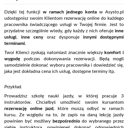
Dzięki tej funkcji
w ramach jednego konta
w Asysto.pl
udostępnisz swoim Klientom rezerwację online do każdego
pracownika świadczącego usługi w Twojej firmie. Jest to
przydatne szczególnie wtedy, gdy każdy z nich oferuje
inne
usługi
,
inne ceny
oraz dysponuje
innymi dostępnymi
terminami
.
Twoi Klienci zyskają natomiast znacznie większy
komfort i
wygodę
podczas dokonywania rezerwacji. Będą mogli
samodzielnie dokonać wyboru pracownika i dowiedzieć się,
jaka jest dokładna cena ich usług, dostępne terminy itp.
Przykład.
Prowadzisz szkołę nauki jazdy, w której pracuje 3
instruktorów. Chciałbyś umożliwić swoim kursantom
rezerwację online jazd
, które muszą odbyć w ramach
kursu. Ze względu na to, że zapis na daną lekcję jazdy
powinien być możliwy
bezpośrednio
do wybranego przez
siebie instruktora, powinieneś dokonać odpowiednich