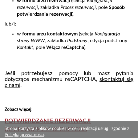
w formularzu rezerwacji
(sekcja
Konfiguracja
rezerwacji
, zakładka
Proces rezerwacji
, pole
Sposób
potwierdzania rezerwacji
),
lub/i:
w
formularzu kontaktowym
(sekcja
Konfiguracja
strony WWW
, zakładka
Podstrony
, edycja podstrony
Kontakt
, pole
Włącz reCaptcha
).
Jeśli potrzebujesz pomocy lub masz pytania
dotyczące mechanizmu reCAPTCHA,
skontaktuj się
z nami
.
Zobacz więcej:
POTWIERDZANIE REZERWACJI
Strona korzysta z plików cookies w celu realizacji usług i zgodnie z
MECHANIZMEM RECAPTCHA
Polityką prywatności
.